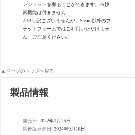
件追加しました
ンショットを撮ることができます。※検
2022/01/30
開発室
に誤字・バグ報
索機能は付きません
告を3件追加しました
⚠申し訳ございませんが、Steam以外のプ
2022/01/26
メディア
に6件追加し
ラットフォームではご利用いただけませ
ました ご紹介ありがとうございま
ん。ご注意ください。
す！
2022/01/25
Steamストア
にて発売
開始しました
2022/01/18
ユーザー規約
下部に
▲ページのトップへ戻る
「クリエイター奨励プログラム」を
追加しました
製品情報
2022/01/15 本ホームページを開設
しました
発売日:
2022年1月25日
携帯版発売日:
2024年9月18日