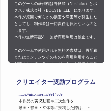
このゲームの著作権は野良箱（Norabako）とボ
クステ株式会社（BOCSTE, Ltd.）にあります。
本作が原因で何らかの損害や障害等が発生した
としても、制作者は一切責任を負わないものと
GamePress AI様
します。
本作の無断再配布・無断商用利用は禁止です。
Switch版「市立カクレザ
このゲームで使用される無料の素材は、再配布
図書館」5/1発売！司書体
またはコンテンツそのものを商用利用すること
験アドベンチャー700円
が禁止されているため、ゲームから音楽や画像
https://gamepress.jp/archives/152681
を抽出して使用、変更、配布、または販売する
ことができません。
クリエイター奨励プログラム
本作品はフィクションです。実在の個人・団体
https://nico.ms/sm39914869
とは関係がありません。
VOIX edu様
本作品の実況動画や二次創作をニコニコ
動画・静画・立体等に投稿した際は、上
ゲームのストリーミング配信や、実況プレイ動