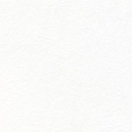
DATOSJAM.NET.PE様
Librarian experience ADV
“Municipal Kakureza
Library” is now available on
Steam
https://en.datosjam.net.pe/video-
games/librarian-experience-
adv-municipal-kakureza-
library-is-now-available-on-
steam/