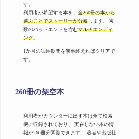
す。
に配信開始しました
利用者が希望する本を、
全260冊の本から
2024/09/17 Ver.1.2.0にアップデー
選ぶことでストーリーが分岐
します。 複
ト
検索機軽量化＆NDC順ソート実
数のバッドエンドを含む
マルチエンディ
装
詳細は
Steamパッチノート
で
ング
。
2024/09/17 Steamでの販売価格を
恒常的値下げで700円にしました キ
1か月の試用期間を無事終えればクリアで
ービジュアルを変更しました
す。
2024/09/03
プライバシーポリシー
を公開しました
2024/09/03 当サイトを独自ドメイ
ンbocste.comに移転しました
260冊の架空本
2024/06/28 Steamサマーセール
（6/28-7/12 2:00）に参加していまし
た
利用者がカウンターに出す本は全て検索
2024/03/15 Steamスプリングセー
機に収録されており、 実在しない本の情
ル（3/15-3/22 2:00）に参加していま
報が260冊分閲覧できます。 著者や出版社