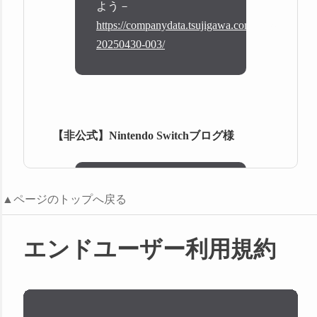
よう－
https://companydata.tsujigawa.com/press-
20250430-003/
【非公式】Nintendo Switchブログ様
Switch用ソフト『市立カ
▲ページのトップへ戻る
クレザ図書館』が2025年
5月1日から配信開始！
エンドユーザー利用規約
https://ninten-
switch.com/shiritsu-
kakureza-for-nintendo-
switch-2025-0501-released