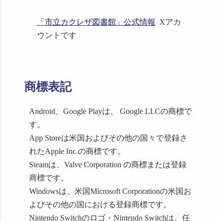
出し業務と、積み重なる
「市立カクレザ図書館」公式情報
Xアカ
謎のストーリー
ウントです
https://automaton-
media.com/articles/newsjp/20220125-
189862/
商標表記
Android、Google Playは、 Google LLCの商標で
す。
電ファミニコゲーマー様
App Storeは米国およびその他の国々で登録さ
れたApple Inc.の商標です。
Steamは、Valve Corporation の商標または登録
司書体験アドベンチャー
商標です。
ゲーム『市立カクレザ図
Windowsは、米国Microsoft Corporationの米国お
書館』が配信開始。全
よびその他の国における登録商標です。
260冊の本から選ぶこと
Nintendo Switchのロゴ・Nintendo Switchは、任