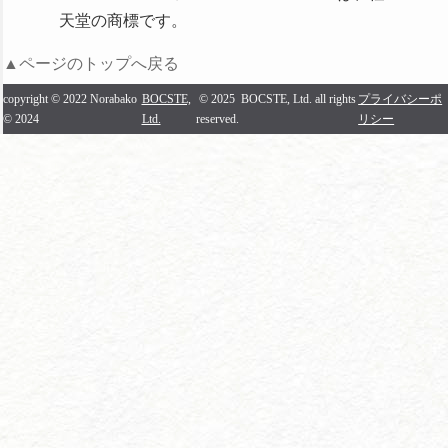
でストーリーが分岐、穏
天堂の商標です。
やかに進行しつつも不穏
な要素も
▲ページのトップへ戻る
https://news.denfaminicogamer.jp/news/220125m
copyright © 2022 Norabako
BOCSTE,
© 2025 BOCSTE, Ltd. all rights
プライバシーポ
© 2024
Ltd.
reserved.
リシー
4Gamer様
司書体験ADV「市立カク
レザ図書館」がSteamで
配信スタート
https://www.4gamer.net/games/615/G061523/20