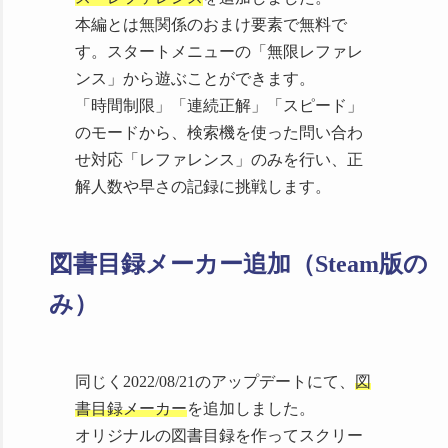
しました 詳細は
Steamパッチノート
本編とは無関係のおまけ要素で無料で
で
す。スタートメニューの「無限レファレ
2022/07/10
開発室
に著者名検索時
ンス」から遊ぶことができます。
のタイトル誤字報告を1件追加しまし
「時間制限」「連続正解」「スピード」
た
のモードから、検索機を使った問い合わ
2022/06/27
開発室
に実績表示バグ
せ対応「レファレンス」のみを行い、正
報告を1件追加しました
解人数や早さの記録に挑戦します。
2022/06/24 Steamサマーセール
（6/24-7/8 2:00）に参加していました
図書目録メーカー追加（Steam版の
2022/03/31 Ver.1.0.3にアップデー
トしました 詳細は
Steamパッチノー
み）
ト
で
2022/02/22 タイトルメニューに蔵
書検索を追加しました 詳細は
Steam
同じく2022/08/21のアップデートにて、
図
パッチノート
で
書目録メーカー
を追加しました。
2022/02/09
開発室
に誤字報告を1
オリジナルの図書目録を作ってスクリー