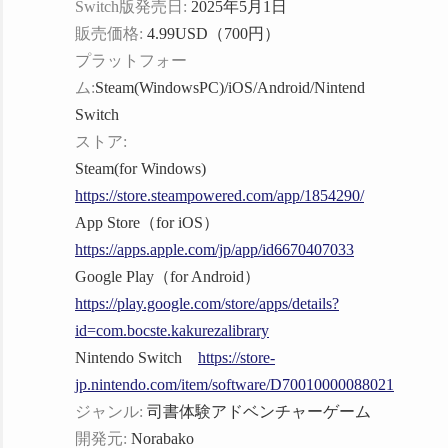
Switch版発売日:
2025年5月1日
販売価格:
4.99USD（700円）
プラットフォー
ム:
Steam(WindowsPC)/iOS/Android/Nintend
Switch
ストア:
Steam(for Windows)
https://store.steampowered.com/app/1854290/
App Store（for iOS）
https://apps.apple.com/jp/app/id6670407033
Google Play（for Android）
https://play.google.com/store/apps/details?
id=com.bocste.kakurezalibrary
Nintendo Switch
https://store-
jp.nintendo.com/item/software/D70010000088021
ジャンル:
司書体験アドベンチャーゲーム
開発元:
Norabako