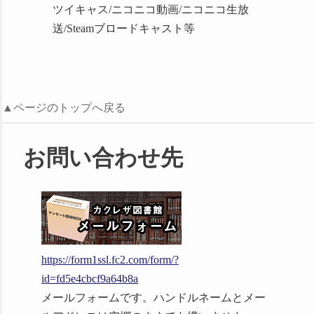
挟むなどしてください。
ツイキャス/ニコニコ動画/ニコニコ生放
https://appget.com/appli/view/79973/
MODを作成し、無料で配布することができま
送/Steamブロードキャスト等
す。
二次創作、ファンコンテンツを作成できます。
18歳以上向けのコンテンツ作成が許可されてい
ます。ファンが作成したすべてのコンテンツを
ファミ通App様
▲ページのトップへ戻る
販売できます。
配信・実況・二次創作に際し、当サイトまたは
お問い合わせ先
Steamストアへのリンクやクレジットは任意で
【配信開始】あなたの選
あり必須ではありません。
択で利用者の運命が変わ
る！人気ADV『市立カク
ただし、以下の内容は禁止です。
レザ図書館』がスマホで
登場！
誹謗中傷、個人攻撃、政治的・宗教的主張、差
https://app.famitsu.com/article/202409/18317
https://form1ssl.fc2.com/form/?
別を助長する、犯罪に用いる、反社会的な組織
id=fd5e4cbcf9a64b8a
に加担する、デマ、似非科学、代替医療情報の
メールフォームです。ハンドルネームとメー
拡散、その他公序良俗に反するもの。