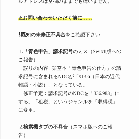
ルアドレスは空欄のままでも構いません。
Pocket Gamer様
登場人物のコスプレをしても良いですが、
18歳
⚠お問い合わせいただく前に……
以上向けで実写の
写真集・同人誌、CD-R等を
出版、頒布、配信することは禁止します。
⇩既知の未修正不具合
をご確認下さい
Kakureza tests your librarian
skills by hiring you as an
1.
「青色申告」請求記号
のミス（Switch版への
apprentice for a month
ご報告）
https://www.pocketgamer.com/kakureza-
誤りの内容 : 架空本「青色申告の仕方」の請
library/official-launch-
求記号に含まれるNDCが「913.6（日本の近代
android-ios/
物語・小説）」となっている。
修正予定：請求記号のNDCを「336.983」に
する。「租税」というジャンルを「収得税」
に変更。
Kênh Tin Game
2.
検索機タブ
の不具合（スマホ版へのご報
告）