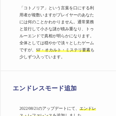
ト
より生配信・実況動画向けに
詳
「コトノリア」という言葉を口にする利
細は
Steamパッチノート
で
用者が複数いますがプレイヤーのあなた
2023/05/20
ユーザー規約
に「
事務
には何のことかわかりません。通常業務
所に所属
の配信者・VTuberも連絡不
と並行して小さな謎が積み重なり、トゥ
要で
配信可能
」である旨を明記しま
ルーエンドで真相が明らかになります。
した。
全体としては穏やかで淡々としたゲーム
2023/03/17 Steamスプリングセー
ですが、
SF・オカルト・ミステリ要素
も
ル（3/17-3/24 2:00）に参加していま
少しずつ入っています。
した
2022/12/23 Steamウィンターセー
ル（12/23-1/6 3:00）に参加していま
した
エンドレスモード追加
2022/11/23 Steamオータムセール
（11/23-11/30 3:00）に参加していま
した
2022/08/21 Ver.1.1.0にアップデー
2022/08/21のアップデートにて、
エンドレ
ト
エンドレス・レファレンス
を追加
ス・レファレンス
を追加しました。