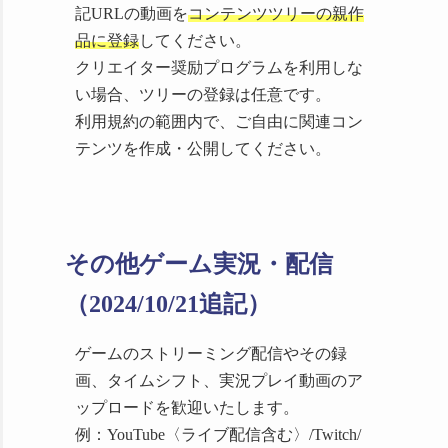
記URLの動画を
コンテンツツリーの親作
画のアップロードを許可します。
2024/10/21追
市立カクレザ図書館が5
品に登録
してください。
記 （例：YouTube〈ライブ配信含む〉/Twitch/
月1日にNintendo Switchで
クリエイター奨励プログラムを利用しな
ツイキャス/ニコニコ動画/ニコニコ生放送/Steam
登場！司書体験で新たな
い場合、ツリーの登録は任意です。
ブロードキャスト等）
発見を楽しもう
利用規約の範囲内で、ご自由に関連コン
https://voix.jp/edu/news/49161/
テンツを作成・公開してください。
また、ゲームプレイを収益化することができま
す。 （例：YouTubeスーパーチャット/
広告収
入
）
事務所に所属しているストリーマーや配信者、
その他ゲーム実況・配信
VTuber等も、問い合わせ・報告不要で配信を行
アプリゲット様
い、また、動画を作成し収益を得ることができ
（2024/10/21追記）
ます。
ゲームのスクリーンショットをブログまたはソ
ゲームのストリーミング配信やその録
【本の貸出業務を行う斬
ーシャルメディアアカウント等に投稿できま
画、タイムシフト、実況プレイ動画のア
新極まる司書体験アドベ
す。
ップロードを歓迎いたします。
ンチャー！SF・オカル
ネタバレについては、各々の判断で注意喚起を
例：YouTube〈ライブ配信含む〉/Twitch/
ト・ミステリ要素アリ！