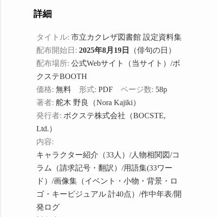
詳細
タイトル:
市立カクレザ図書館 設定資料集
配布開始日:
2025年8月19日
（俳句の日）
配布場所:
公式Webサイト（当サイト）/ボ
クステBOOTH
価格:
無料
形式:
PDF
ページ数:
58p
著者:
舵木 野良（Nora Kajiki）
発行者:
ボクステ株式会社（BOCSTE,
Ltd.）
内容:
キャラクター紹介（33人）/人物相関図/コ
ラム（請求記号・翻訳）/用語集(33ワー
ド）/画像集（イベント・小物・背景・ロ
ゴ・キービジュアル 計40点）/作中年表/開
発ログ