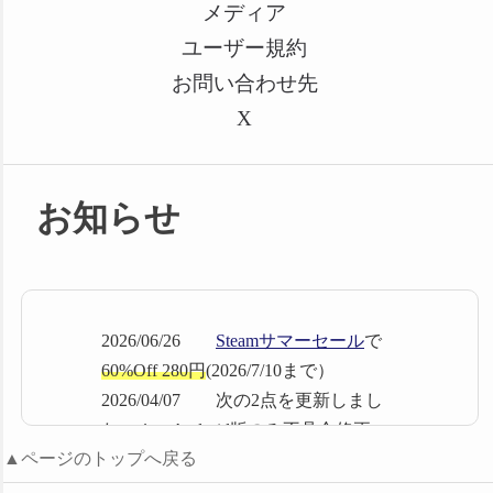
メディア
ユーザー規約
お問い合わせ先
X
お知らせ
2026/06/26
Steamサマーセール
で
60%Off 280円
(2026/7/10まで）
2026/04/07 次の2点を更新しまし
た １．Android版のみ不具合修正
▲ページのトップへ戻る
済 2.図書目録メーカーはSteamのみ
と明記