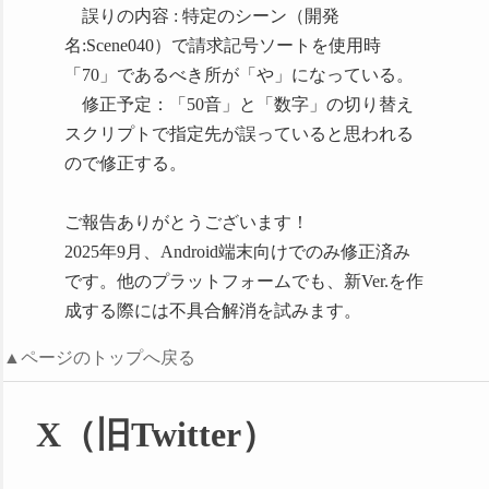
誤りの内容 : 特定のシーン（開発
Kakureza Library – Số phận
名:Scene040）で請求記号ソートを使用時
của những người đọc sách
「70」であるべき所が「や」になっている。
sẽ nằm trong tay bạn
修正予定：「50音」と「数字」の切り替え
https://kenhtingame.com/mobile/kakureza-
スクリプトで指定先が誤っていると思われる
library-so-phan-cua-nhung-
ので修正する。
nguoi-doc-sach-se-nam-
trong-tay-ban/475768/
ご報告ありがとうございます！
2025年9月、Android端末向けでのみ修正済み
です。他のプラットフォームでも、新Ver.を作
成する際には不具合解消を試みます。
AUTOMATON（オートマトン）様
▲ページのトップへ戻る
X（旧Twitter）
司書体験ADV『市立カク
レザ図書館』Steamにて
配信開始。穏やかな貸し