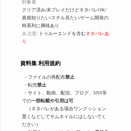
対象者:
クリア済み/未プレイだけどネタバレOK/
真相知りたい/スチル見たい/ゲーム開発の
時系列に興味あり
⚠
注意:
トゥルーエンドを含む
ネタバレあ
り
資料集 利用規約
・ファイルの再配布
禁止
・転売
禁止
・サイト、動画、配信、ブログ、SNS等
での
一部転載や引用は可
（ネタバレがある場合ワンクッション
置くなどしてサムネイルにはしないでく
ださい）