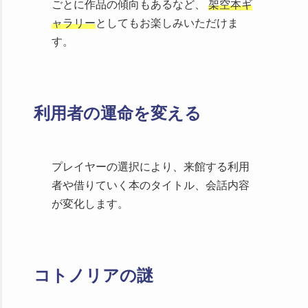
した
ごとに作品の傾向もあるなど、
架空本ギ
2024/03/01 X(旧Twitter)に
「市立
ャラリー
としてもお楽しみいただけま
カクレザ図書館」公式情報
アカウン
す。
トを作成しました。
2024/03/01 パブリッシャーが野良
箱(Norabako)から
ボクステ株式会社
利用者の運命を変える
(BOCSTE, Ltd.)
になりました
2023/11/22 Steamオータムセール
（11/22-11/29 3:00）に参加していま
プレイヤーの選択により、来館する利用
した
者や借りていく本のタイトル、会話内容
2023/11/08 Steamストアの各種画
が変化します。
像および当サイトトップのメインビ
ジュアルを更新しました
2023/07/01 Steamサマーセール
（6/30-7/14 2:00）に参加していまし
コトノリアの謎
た
2023/05/20 Ver.1.1.1にアップデー