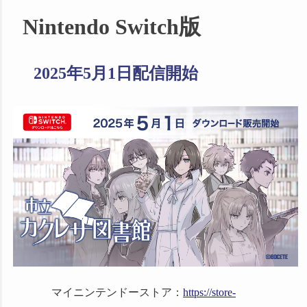
2026/03/20
Steamスプリングセー
Nintendo Switch版
ル
で315円(2026/3/27まで）
2025/12/19
Steamウィンターセー
2025年5月1日配信開始
ル
で315円(2026/1/6まで）
2025/08/09
設定資料集
の配布日が
2025/08/19（俳句の日)に決定しまし
た。
2025/06/27
Steamサマーセール
（6/27-7/11 2:00）に参加していまし
た
2025/05/02
メディア
に3件追加し
ました ご紹介ありがとうございま
す！
2025/05/01
Nintendo Switch版「市
立カクレザ図書館」
本日発売！
マイニンテンドーストア：
https://store-
2025/04/30
メディア
に2件追加し