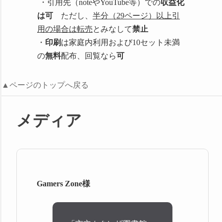
・引用先（noteやYouTube等）での
収益化
は可
ただし、
半分（29ページ）以上引
用の場合は転売
とみなして
禁止
・
印刷
は家庭内利用および10セット未満
の
無料
配布、回覧なら
可
▲ページのトップへ戻る
メディア
Gamers Zone様