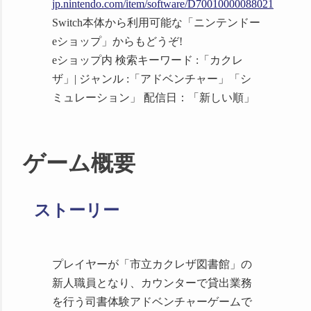
jp.nintendo.com/item/software/D70010000088021
ました ご紹介ありがとうございま
Switch本体から利用可能な「ニンテンドー
す！
eショップ」からもどうぞ!
2025/04/24
Nintendo Switch版のス
eショップ内 検索キーワード :「カクレ
トア
を公開しました
ザ」| ジャンル :「アドベンチャー」「シ
2024/11/27 Steamオータムセール
ミュレーション」 配信日：「新しい順」
（11/28-12/5 3:00）に参加していまし
た
2024/10/21
ユーザー規約
へ、ゲー
ム実況動画をYouTube等へアップロー
ゲーム概要
ドして良い旨明記しました
2024/10/13 市立カクレザ図書館が
ストーリー
Steam PCカフェプログラムに参加し
ます
詳細はこちら
2024/10/10
メディア
に4件追加し
プレイヤーが「市立カクレザ図書館」の
ました ご紹介ありがとうございま
新人職員となり、カウンターで貸出業務
す！
を行う司書体験アドベンチャーゲームで
2024/09/20
iOS
と
Android
端末向け