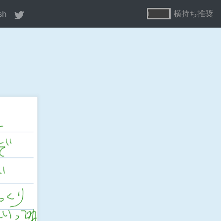
横持ち推奨
sh