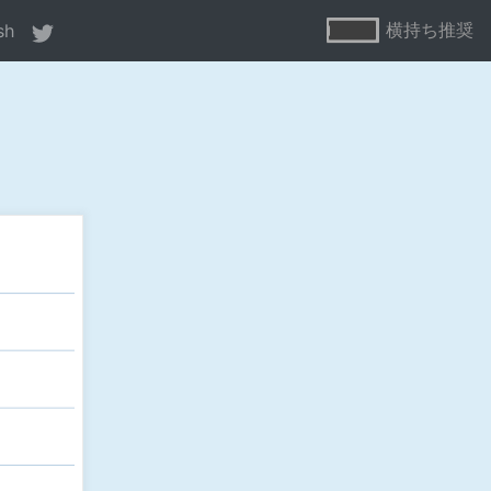
横持ち推奨
sh