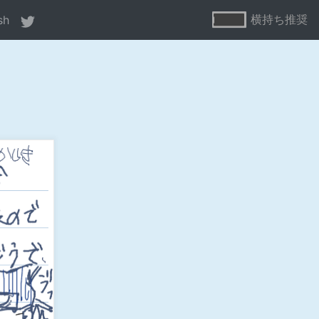
横持ち推奨
sh