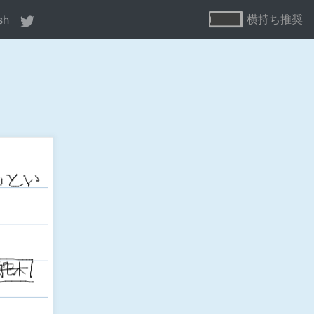
横持ち推奨
sh