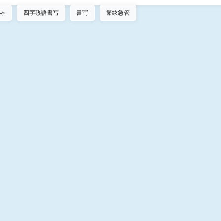
ゃ
四字熟語書写
書写
繁絃急管