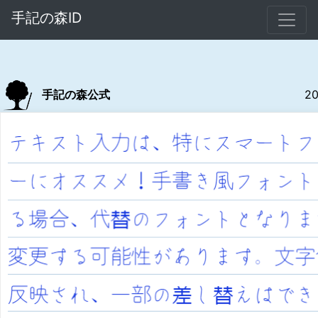
手記の森ID
手記の森公式
20