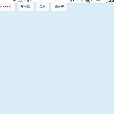
クジャク
動物園
公園
鳴き声