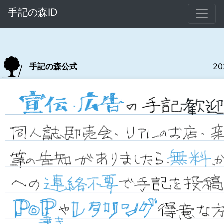
手記の森ID
手記の森公式
20