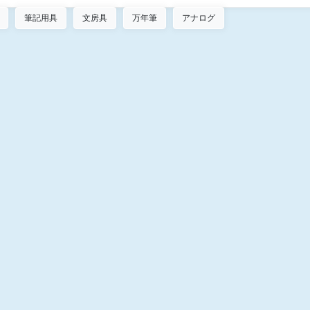
筆記用具
文房具
万年筆
アナログ