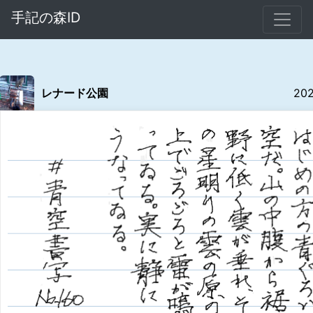
手記の森ID
レナード公園
20