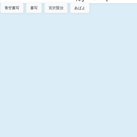
青空書写
書写
宮沢賢治
あばよ