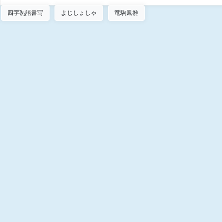
四字熟語書写
よじしょしゃ
竜駒鳳雛