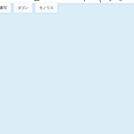
書写
ダゴン
モノリス