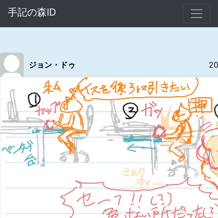
手記の森ID
ジョン・ドゥ
20