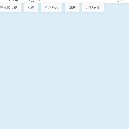
突っ伏し寝
机寝
うたたね
防寒
パジャマ