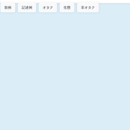
前例
記述例
オタク
生態
非オタク