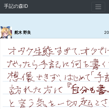
手記の森ID
舵木 野良
20