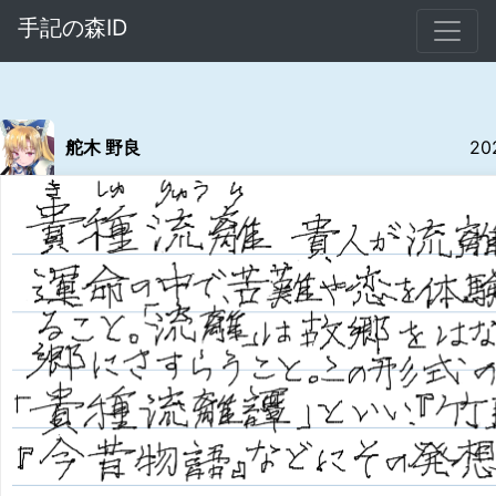
手記の森ID
舵木 野良
20