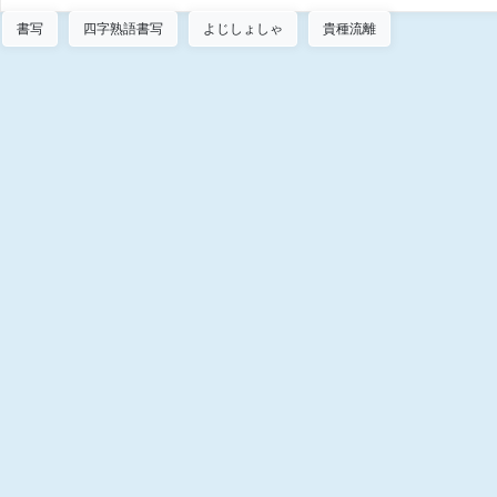
書写
四字熟語書写
よじしょしゃ
貴種流離