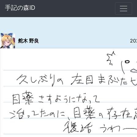
手記の森ID
舵木 野良
20