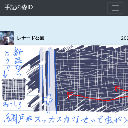
手記の森ID
レナード公園
20