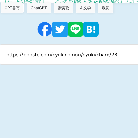
GPT書写
ChatGPT
讃美歌
AI文学
歌詞
https://bocste.com/syukinomori/syuki/share/28