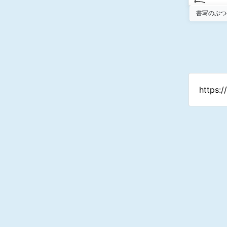
書写のぶつ
https: