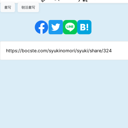
書写
朝活書写
https://bocste.com/syukinomori/syuki/share/324