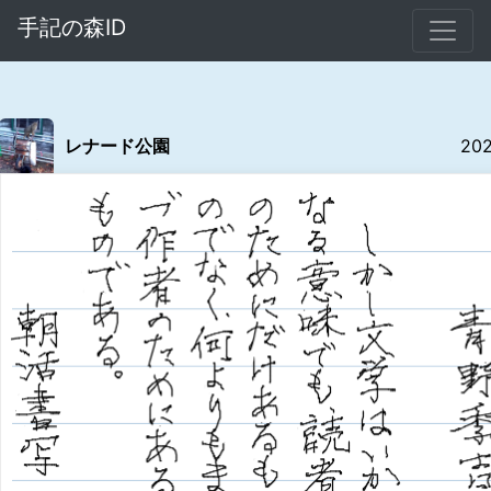
手記の森ID
レナード公園
20