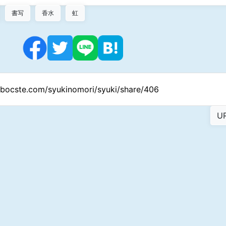
書写
香水
虹
//bocste.com/syukinomori/syuki/share/406