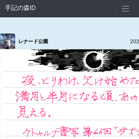
手記の森ID
レナード公園
202