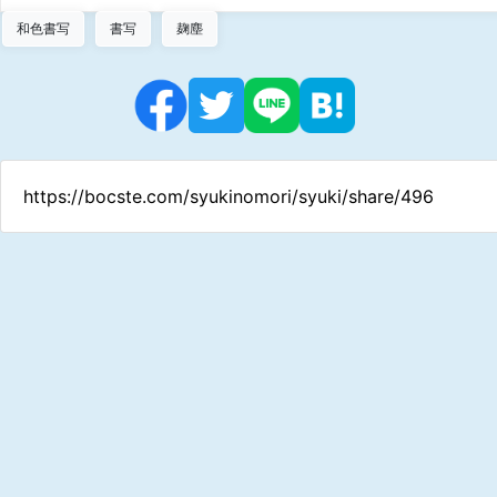
和色書写
書写
麹塵
https://bocste.com/syukinomori/syuki/share/496