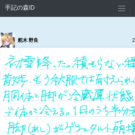
手記の森ID
舵木 野良
2