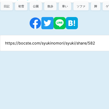
日記
初雪
公園
散歩
寒い
ソファ
脚
ゲ
https://bocste.com/syukinomori/syuki/share/582