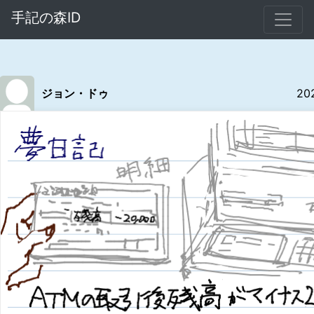
手記の森ID
ジョン・ドゥ
20