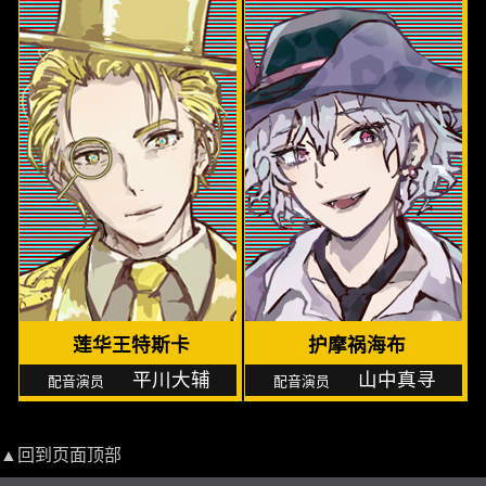
莲华王特斯卡
护摩祸海布
平川大辅
山中真寻
▲回到页面顶部