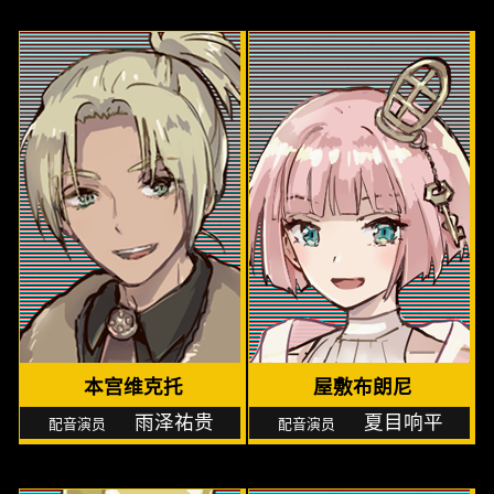
本宫维克托
屋敷布朗尼
雨泽祐贵
夏目响平