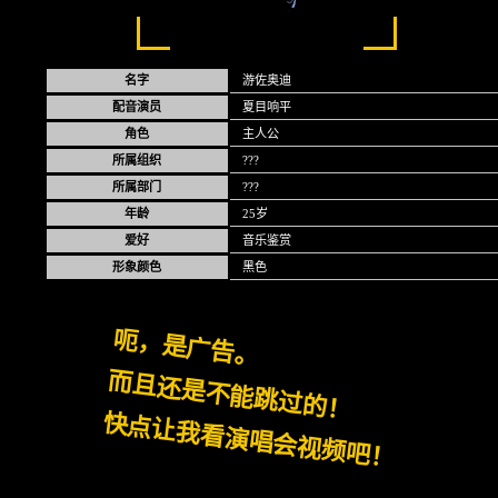
名字
游佐奥迪
配音演员
夏目响平
角色
主人公
所属组织
???
所属部门
???
年龄
25岁
爱好
音乐鉴赏
形象颜色
黑色
呃，是广告。
而且还是不能跳过的！
快点让我看演唱会视频吧！