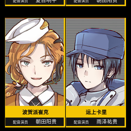
夏目响平
朝田阳贵
波贺派崔克
运上卡里
朝田阳贵
雨泽祐贵