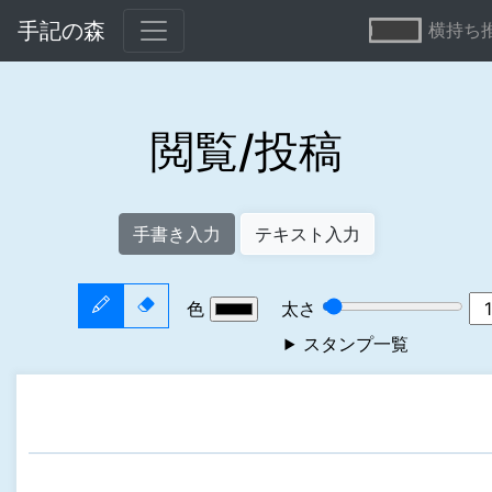
手記の森
横持ち
閲覧/投稿
手書き入力
テキスト入力
色
太さ
スタンプ一覧