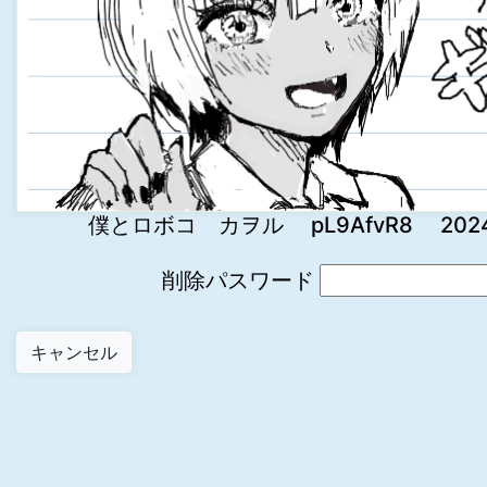
僕とロボコ カヲル pL9AfvR8 2024-06
削除パスワード