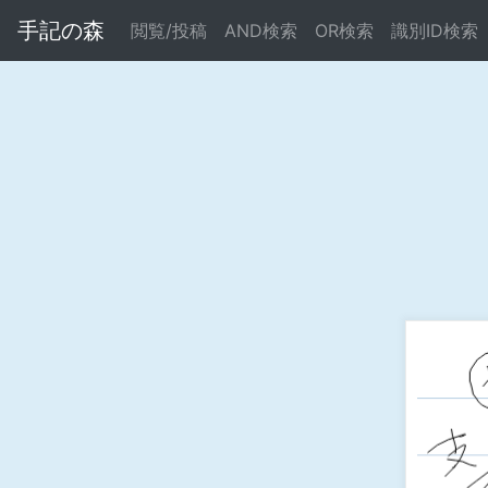
手記の森
閲覧/投稿
AND検索
OR検索
識別ID検索
Warning
: Undefined array key "error" in
/home/xs695261/b