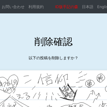
お問い合わせ
利用規約
ID版手記の森
日本語
Engli
ocste.com/public_html/syuki-mori/delconf.php
on line
削除確認
以下の投稿を削除しますか？