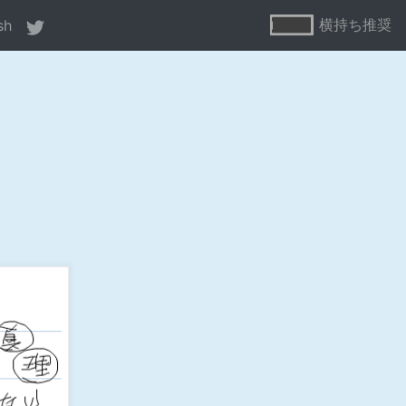
横持ち推奨
sh
24