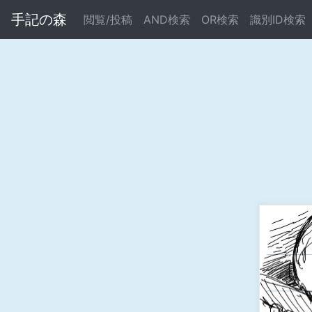
手記の森
閲覧/投稿
AND検索
OR検索
識別ID検索
Warning
: Undefined array key "error" in
/home/xs695261/b