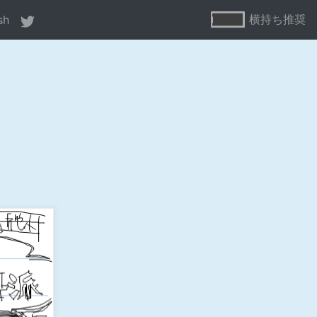
横持ち推奨
sh
24