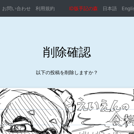
お問い合わせ
利用規約
ID版手記の森
日本語
Engli
ocste.com/public_html/syuki-mori/delconf.php
on line
削除確認
以下の投稿を削除しますか？