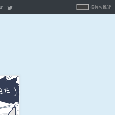
横持ち推奨
sh
ne
80