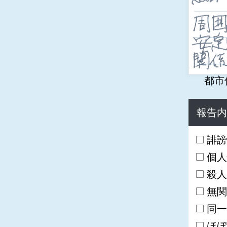
都市伝
報告内
誹謗
個人
殺人
無関
同一
ほぼ