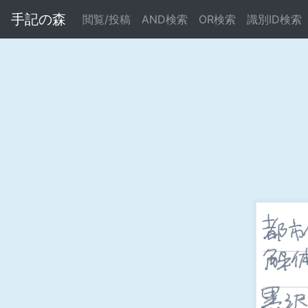
手記の森
閲覧/投稿
AND検索
OR検索
識別ID検索
Warning
: Undefined array key "error" in
/home/xs695261/b