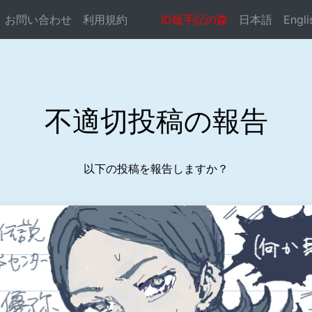
お問い合わせ
利用規約
ID版手記の森
日本語
Engli
ocste.com/public_html/syuki-mori/reportconf.php
on li
不適切投稿の報告
以下の投稿を報告しますか？