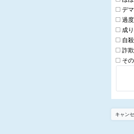
デマ
過度
成り
自殺
詐欺
その