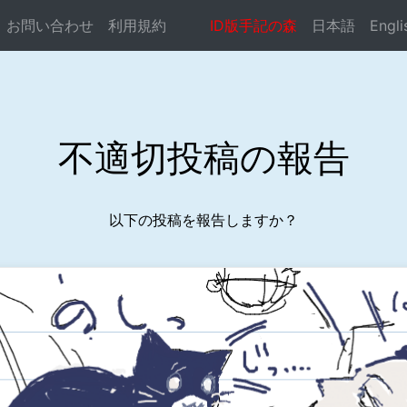
お問い合わせ
利用規約
ID版手記の森
日本語
Engli
ocste.com/public_html/syuki-mori/reportconf.php
on li
不適切投稿の報告
以下の投稿を報告しますか？