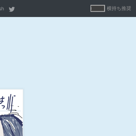
横持ち推奨
sh
ne
80