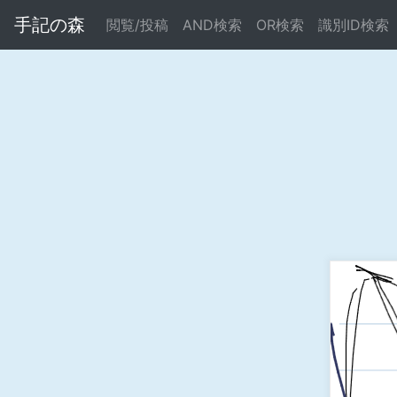
手記の森
閲覧/投稿
AND検索
OR検索
識別ID検索
Warning
: Undefined array key "error" in
/home/xs695261/b