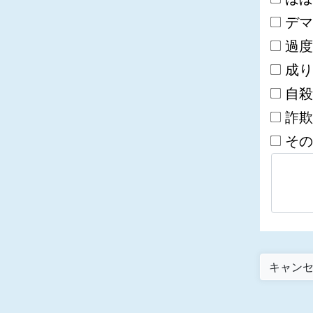
デマ
過度
成り
自殺
詐欺
その