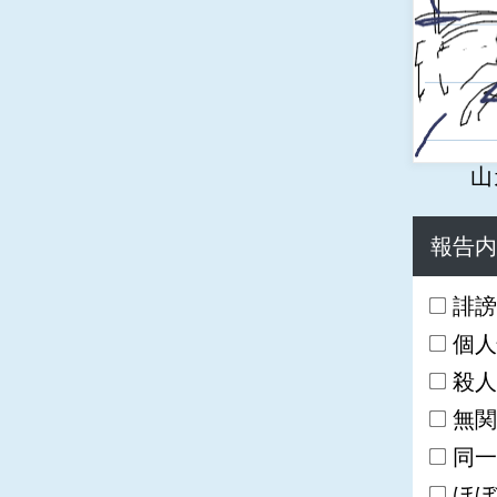
山
報告内
誹謗
個人
殺人
無関
同一
ほぼ