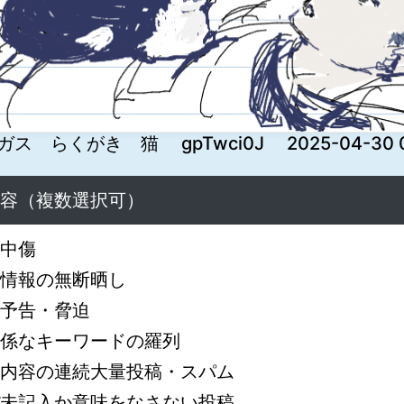
ガス らくがき 猫 gpTwci0J 2025-04-30 00
容（複数選択可）
中傷
情報の無断晒し
予告・脅迫
係なキーワードの羅列
内容の連続大量投稿・スパム
未記入か意味をなさない投稿