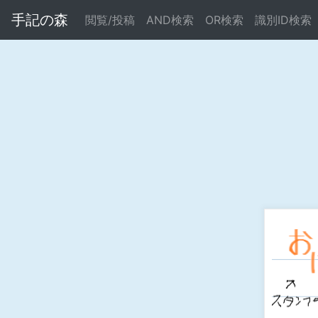
手記の森
閲覧/投稿
AND検索
OR検索
識別ID検索
Warning
: Undefined array key "error" in
/home/xs695261/b