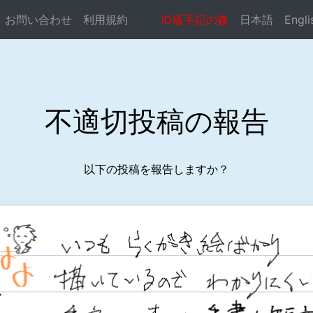
お問い合わせ
利用規約
ID版手記の森
日本語
Engli
ocste.com/public_html/syuki-mori/reportconf.php
on li
不適切投稿の報告
以下の投稿を報告しますか？