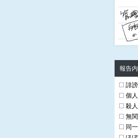
報告内
誹謗
個人
殺人
無関
同一
ほぼ