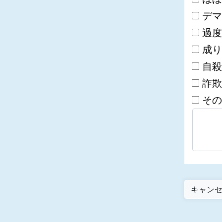
デマ
過度
成り
自殺
詐欺
その