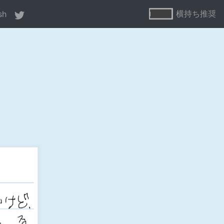
横持ち推奨
sh
ne
80