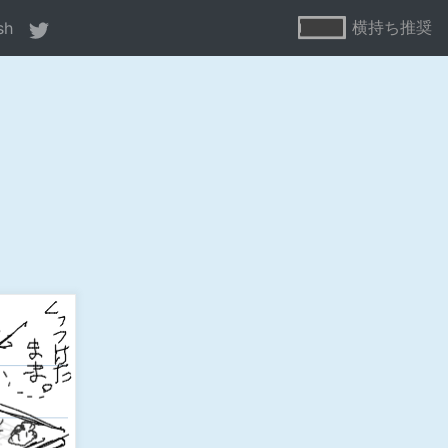
横持ち推奨
sh
ne
80