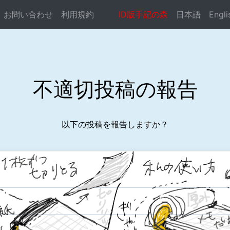
お問い合わせ
利用規約
ID版手記の森
日本語
Engli
ocste.com/public_html/syuki-mori/reportconf.php
on li
不適切投稿の報告
以下の投稿を報告しますか？