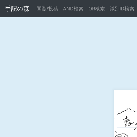
手記の森
閲覧/投稿
AND検索
OR検索
識別ID検索
Warning
: Undefined array key "error" in
/home/xs695261/b