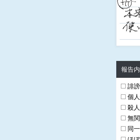
報告内
誹謗
個人
殺人
無関
同一
ほぼ