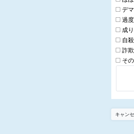
デマ
過度
成り
自殺
詐欺
その