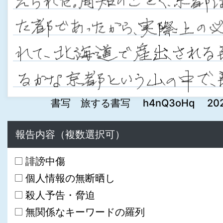
書写 旅する書写 h4nQ3oHq 2022-1
報告内容（複数選択可）
誹謗中傷
個人情報の無断晒し
殺人予告・脅迫
無関係なキーワードの羅列