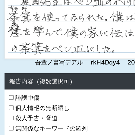
吾輩ノ書写デアル rkH4Dqy4 2022-1
報告内容（複数選択可）
誹謗中傷
個人情報の無断晒し
殺人予告・脅迫
無関係なキーワードの羅列