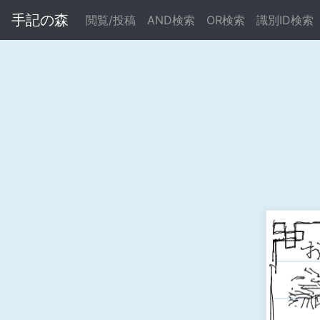
手記の森
閲覧/投稿
AND検索
OR検索
識別ID検索
Warning
: Undefined array key "error" in
/home/xs695261/b