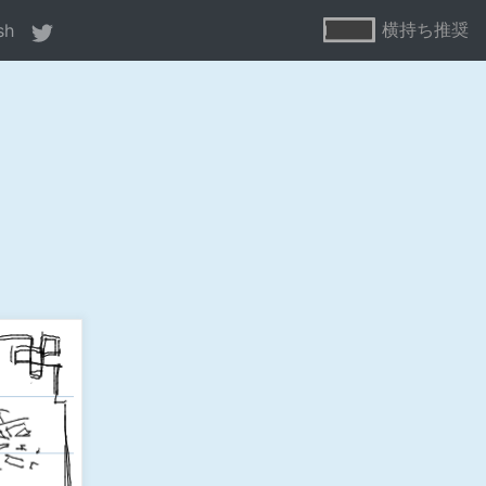
横持ち推奨
sh
ne
80