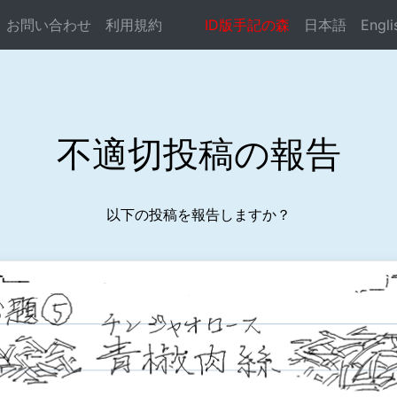
お問い合わせ
利用規約
ID版手記の森
日本語
Engli
ocste.com/public_html/syuki-mori/reportconf.php
on li
不適切投稿の報告
以下の投稿を報告しますか？