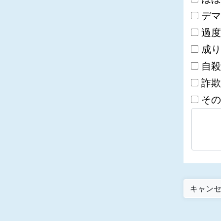
デマ
過度
成り
自殺
詐欺
その