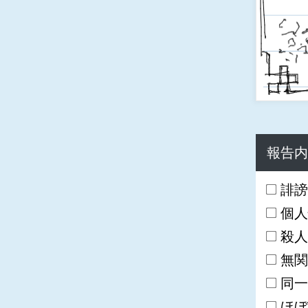
報告内
誹謗
個人
殺人
無関
同一
ほぼ