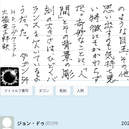
クトゥルフ書写
ダゴン
彫刻
人間
ジョン・ドゥ
0件
20