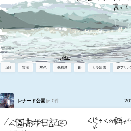
山頂
雲海
灰色
低彩度
船
カラ出張
逆アリバ
レナード公園
0件
20