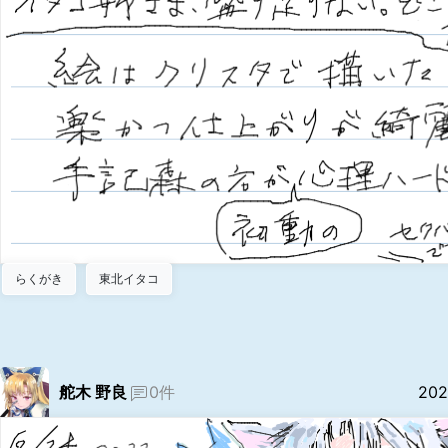
らくがき
東北イタコ
舵木 野良
0件
202