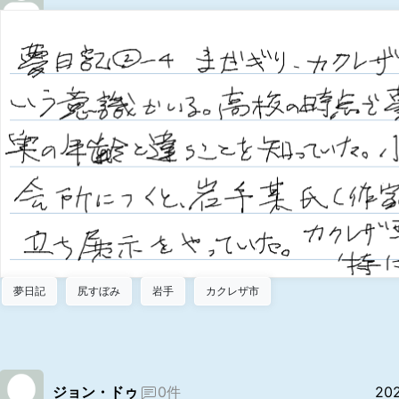
夢日記
尻すぼみ
岩手
カクレザ市
ジョン・ドゥ
0件
20