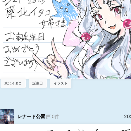
東北イタコ
誕生日
イラスト
レナード公園
0件
20