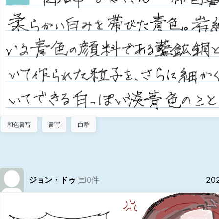
和色書写
書写
白群
ジョン・ドゥ
0件
20