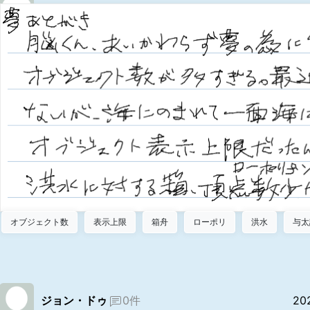
オブジェクト数
表示上限
箱舟
ローポリ
洪水
与太
ジョン・ドゥ
0件
20