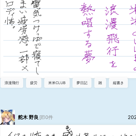
浪漫飛行
疲労
米米CLUB
夢日記
雑
縦書き
舵木 野良
0件
20