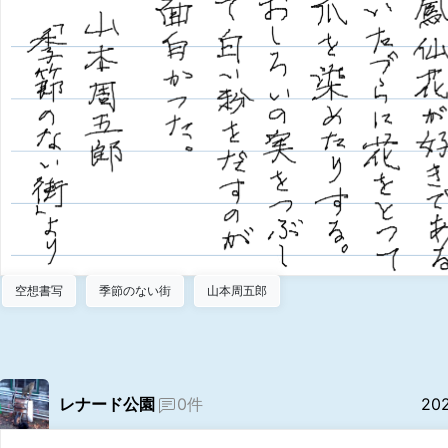
空想書写
季節のない街
山本周五郎
レナード公園
0件
20