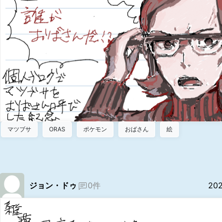
マツブサ
ORAS
ポケモン
おばさん
絵
ジョン・ドゥ
0件
20