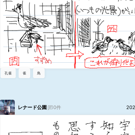
孔雀
雀
鳥
レナード公園
0件
202