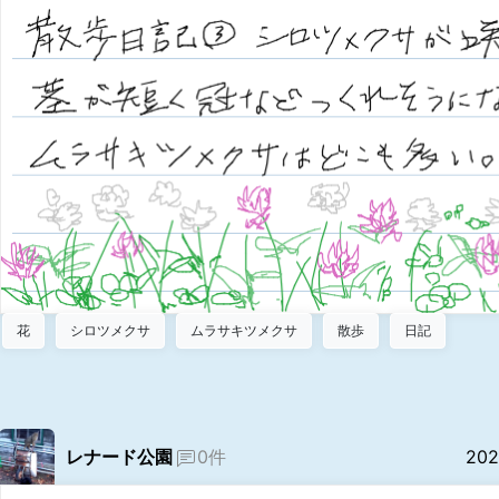
花
シロツメクサ
ムラサキツメクサ
散歩
日記
レナード公園
0件
202