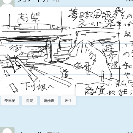
夢日記
高架
遊歩道
岩手