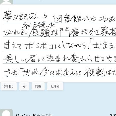
夢日記
斧
門番
犯罪者
ジョン・ドゥ
0件
20