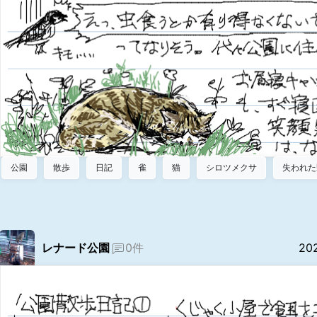
公園
散歩
日記
雀
猫
シロツメクサ
失われた
レナード公園
0件
20