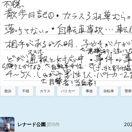
散歩
不穏
カラス
パトカー
事故
自転車
警察
レナード公園
0件
20