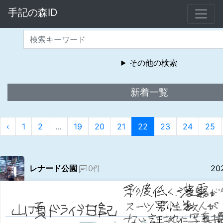
手記の森ID
その他の検索
新着一覧
‹
1
2
...
19
20
21
22
23
24
25
レナード公園
0件
20