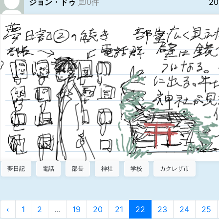
ジョン・ドゥ
0件
20
夢日記
電話
部長
神社
学校
カクレザ市
‹
1
2
...
19
20
21
22
23
24
25