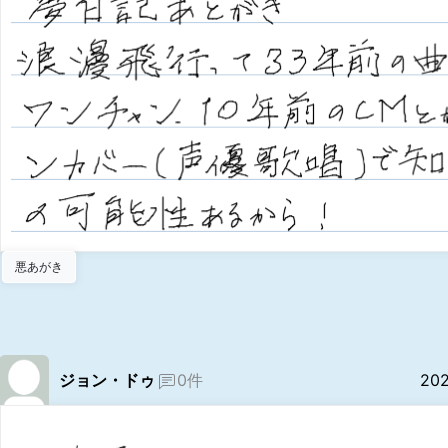
悪あがき
ジョン・ドゥ
0件
20