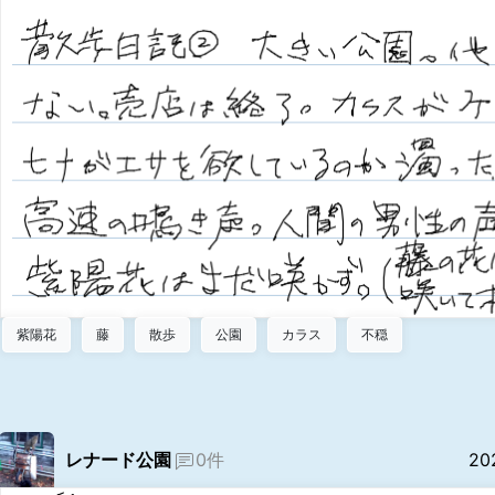
紫陽花
藤
散歩
公園
カラス
不穏
レナード公園
0件
20