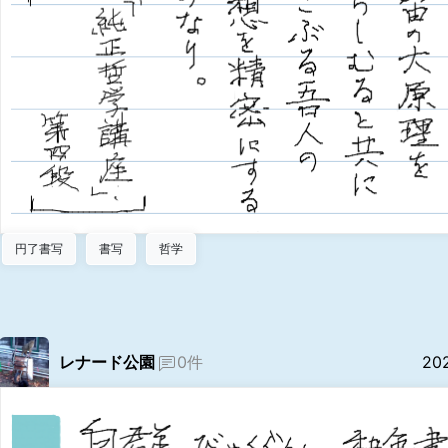
円了書写
書写
哲学
レナード公園
0件
20