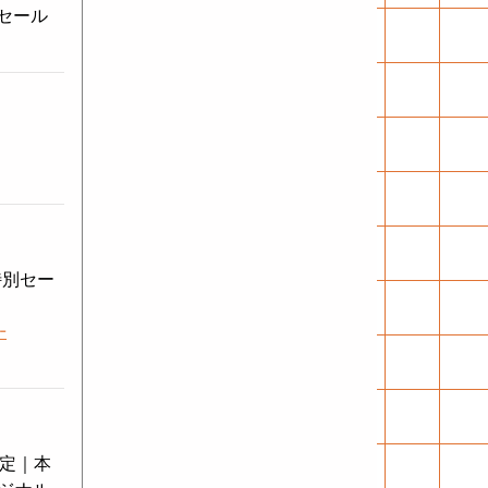
引セール
特別セー
-
決定｜本