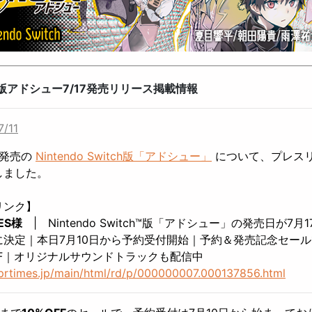
ch版アドシュー7/17発売リリース掲載情報
7/11
日発売の
Nintendo Switch版「アドシュー」
について、プレス
しました。
リンク】
MES様
| Nintendo Switch™版「アドシュー」の発売日が7月1
に決定｜本日7月10日から予約受付開始｜予約＆発売記念セール
FF｜オリジナルサウンドトラックも配信中
/prtimes.jp/main/html/rd/p/000000007.000137856.html