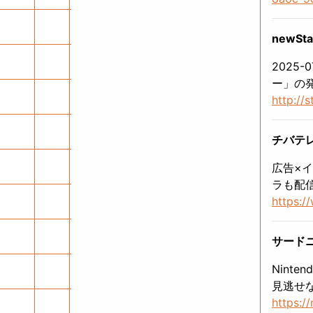
newS
2025-
ー」の発
http://
チバテレ
広告×イ
ラも配
https:/
サード
Nint
見逃せ
https:/