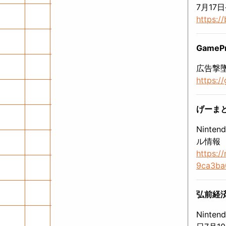
7月17
https:/
GameP
広告撃墜
https:/
げーま
Nint
ル情報
https:/
9ca3ba
弘前経済
Nint