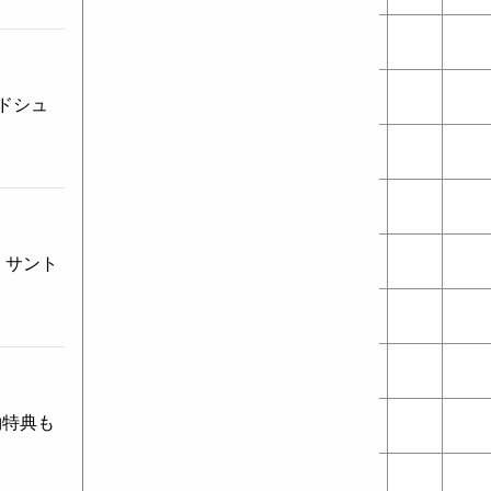
アドシュ
ス！サント
約特典も