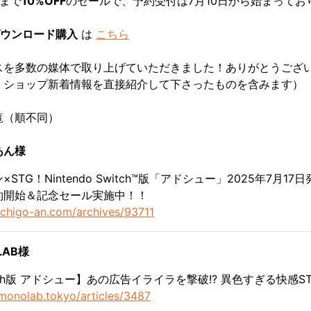
日まで
10%OFF
のセールで、予約受付は7月10日から始まってお
ダウンロード購入
は
こちら
スを多数の媒体で取り上げていただきました！ありがとうござ
、ショップ新着情報を直接紹介して下さったものを含みます）
覧（順不同）
あん様
×STG！Nintendo Switch™版「アドシュー」2025年7月17
約開始＆記念セール実施中！！
/ichigo-an.com/archives/93711
LAB様
tch版 アドシュー】あの広告イライラを撃破!? 異色すぎる快感S
/monolab.tokyo/articles/3487