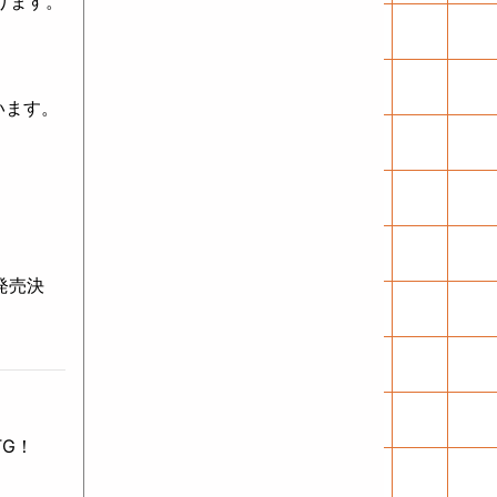
ります。
います。
日発売決
TG！