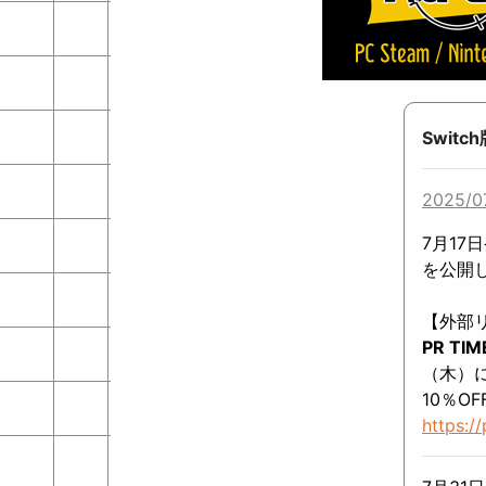
Swit
2025/0
7月17
を公開
【外部
PR TI
（木）
10％O
https:/