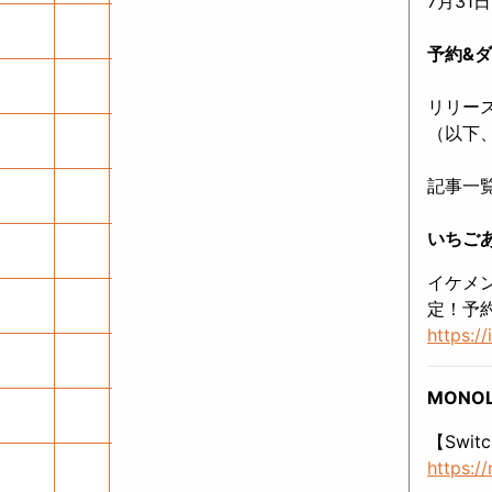
7月31
予約&
リリー
（以下
記事一
いちご
イケメン
定！予
https:/
MONO
【Swi
https:/