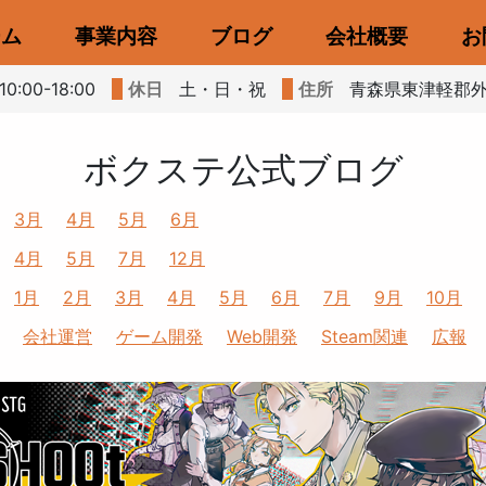
ーム
事業内容
ブログ
会社概要
お
0:00-18:00
休日
土・日・祝
住所
青森県東津軽郡外ヶ
ボクステ公式ブログ
3月
4月
5月
6月
4月
5月
7月
12月
1月
2月
3月
4月
5月
6月
7月
9月
10月
会社運営
ゲーム開発
Web開発
Steam関連
広報