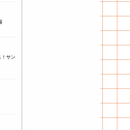
場
ース！サン