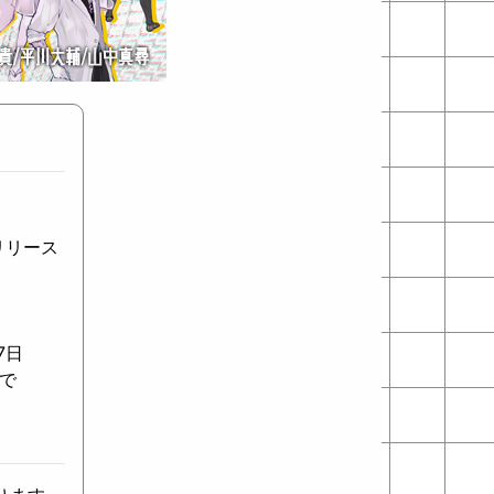
リリース
7日
で