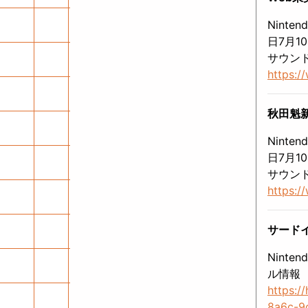
Nint
日7月1
サウン
https:/
秋田魁新報
Nint
日7月1
サウン
https:/
サードイ
Nint
ル情報
https:/
8a6c-9