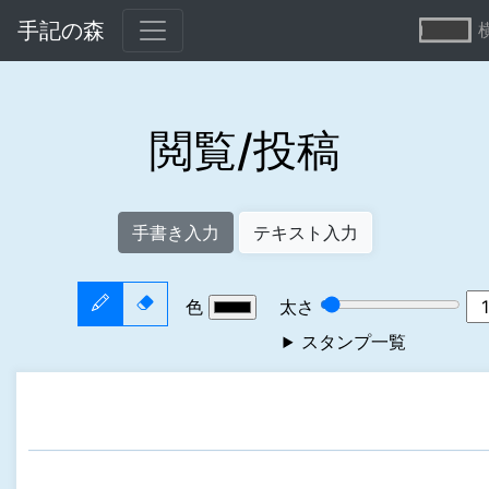
手記の森
閲覧/投稿
手書き入力
テキスト入力
色
太さ
スタンプ一覧