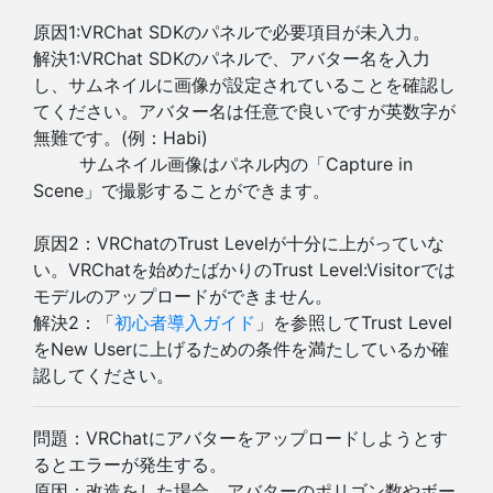
原因1:VRChat SDKのパネルで必要項目が未入力。
解決1:VRChat SDKのパネルで、アバター名を入力
し、サムネイルに画像が設定されていることを確認し
てください。アバター名は任意で良いですが英数字が
無難です。(例：Habi)
サムネイル画像はパネル内の「Capture in
Scene」で撮影することができます。
原因2：VRChatのTrust Levelが十分に上がっていな
い。VRChatを始めたばかりのTrust Level:Visitorでは
モデルのアップロードができません。
解決2：「
初心者導入ガイド
」を参照してTrust Level
をNew Userに上げるための条件を満たしているか確
認してください。
問題：VRChatにアバターをアップロードしようとす
るとエラーが発生する。
原因：改造をした場合、アバターのポリゴン数やボー