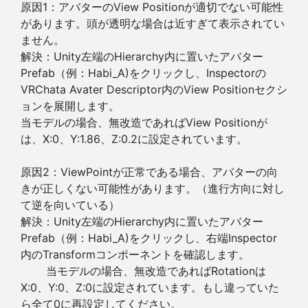
原因1：アバターのView Positionが適切でない可能性
があります。頭が透明な場合は近すぎて表示されてい
ません。
解決：Unity左端のHierarchy内に置いたアバター
Prefab（例：Habi_A)をクリックし、Inspectorの
VRChata Avater Descriptor内のView Positionセクシ
ョンを展開します。
当モデルの場合、無改造であればView Positionが
は、X:0、Y:1.86、Z:0.2に設定されています。
原因2：ViewPointが正常である場合、アバターの向
きが正しくない可能性があります。（進行方向に対し
て逆を向いている）
解決：Unity左端のHierarchy内に置いたアバター
Prefab（例：Habi_A)をクリックし、右端Inspector
内のTransformコンポーネントを確認します。
当モデルの場合、無改造であればRotationは
X:0、Y:0、Z:0に設定されています。もし違っていた
ら全て0に再設定してください。