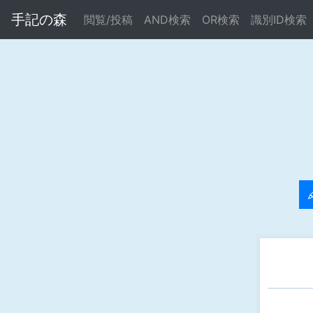
手記の森
閲覧/投稿
AND検索
OR検索
識別ID検索