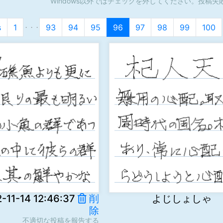
Windows以外ではチェックを外してください。投稿失
s
1
93
94
95
96
97
98
99
100
・・・
-14 12:46:37
削
よじしょしゃ xttN
除
不適切な投稿を報告する