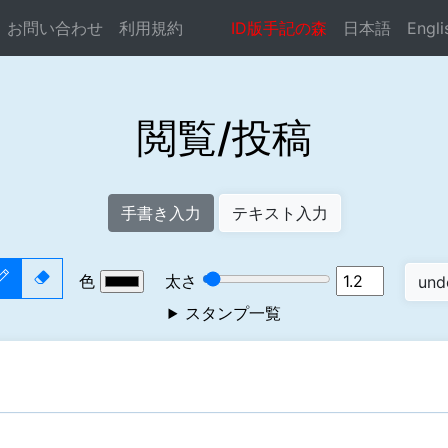
お問い合わせ
利用規約
ID版手記の森
日本語
Engli
閲覧/投稿
手書き入力
テキスト入力
色
太さ
スタンプ一覧