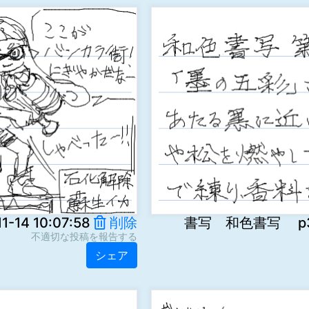
-14 10:07:58
削除
書写 和色書写 p3NTp
不適切な投稿を報告する
シェア