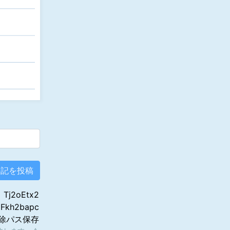
:
Tj2oEtx2
:
Fkh2bapc
削除パス保存