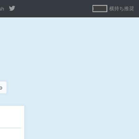
横持ち推奨
sh