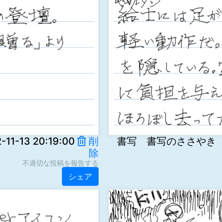
-13 20:19:00
削
書写 書写のささやき ng5F
除
不適切な投稿を報告する
シェア