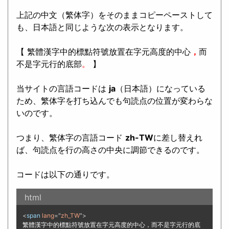
上記の中文（繁体字）をそのままコピーペーストして
も、日本語と同じような次の表示となります。
【 繁體漢字中的標點符號放置在字元高度的中心
，
而
不是字元行的底部
。
】
当サイトの言語コードは
ja
（日本語）になっている
ため、繁体字を打ち込んでも句読点の位置が変わらな
いのです。
つまり、繁体字の言語コード
zh-TW
に差し替えれ
ば、句読点を行の高さの中央に調節できるのです。
コードは以下の通りです。
html
<
span
lang
="
zh_TW
"
>
繁體漢字中的標點符號放置在字元高度的中心，而不是字元行的底