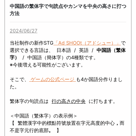
中国語の繁体字で句読点やカンマを中央の高さに打つ
方法
2024/06/27
当社制作の新作STG
「Ad SHOOt（アドシュー）」
で
選択できる言語は、 日本語 / 英語 /
中国語（繁体
字）
/ 中国語（簡体字）の4種類です。
※今後増える可能性がございます。
そこで、
ゲームの公式ページ
も4か国語分作りまし
た。
繁体字の句読点は
行の高さの中央
に打ちます。
＜中国語（繁体字）の表示例＞
【
繁體漢字中的標點符號放置在字元高度的中心
，
而
不是字元行的底部
。
】