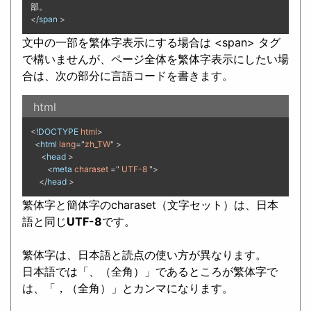
部。
</
span
>
文中の一部を繁体字表示にする場合は <span> タグ
で構いませんが、ページ全体を繁体字表示にしたい場
合は、次の部分に言語コードを書きます。
html
<!
DOCTYPE
html
>
<
html
lang
="
zh_TW
"
>
<
head
>
<
meta
charaset
="
UTF-8
">
</
head
>
繁体字と簡体字のcharaset（文字セット）は、日本
語と同じ
UTF-8
です。
繁体字は、日本語と読点の使い方が異なります。
日本語では「、（全角）」であるところが繁体字で
は、「
，
（全角）」とカンマになります。