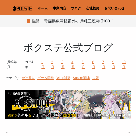
ホーム
事業内容
ブログ
会社概要
お問い合わせ
住所
青森県東津軽郡外ヶ浜町三厩東町100-1
ボクステ公式ブログ
投稿年
2024
1
2
3
4
5
6
7
9
10
月
年
月
月
月
月
月
月
月
月
月
カテゴリ
会社運営
ゲーム開発
Web開発
Steam関連
広報