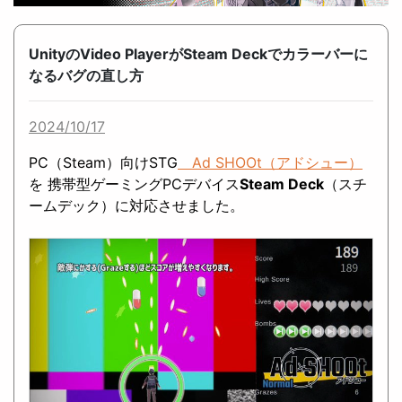
UnityのVideo PlayerがSteam Deckでカラーバーに
なるバグの直し方
2024/10/17
PC（Steam）向けSTG
Ad SHOOt（アドシュー）
を 携帯型ゲーミングPCデバイス
Steam Deck
（スチ
ームデック）に対応させました。