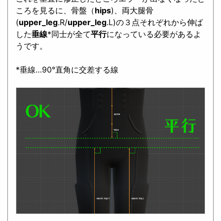
ころを見るに、骨盤（
hips
)、両大腿骨
(
upper_leg
.R/
upper_leg
.L)の３点それぞれから伸ば
した
垂線
*同士が全て
平行
になっている必要があるよ
うです。
*垂線…90°直角に交差する線