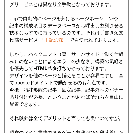
グサービスとは異なり全手動となっております。
phpで自動的にページを分けるページネーションや、
記事の構成項目をデータベースから呼出し整列させる
技術ならすでに持っているのです。それは手書き短文
投稿サービス
「手記の森」
でも使われております。
しかし、バックエンド（裏＝サーバサイドで動く仕組
み）のないことによるエラーの少なさ、構築の気軽さ
を優先して
HTMLベタ打ち
でやっております。
デザインを他のページと揃えることが容易ですし、全
てbocsteドメイン下で動かせるのも利点です。
今後、特殊形態の記事、固定記事、記事外へのバナー
貼り付けが必要、ということがあればそれらを自由に
配置できます。
それ以外は全てデメリット
と言っても良いのですが。
現在のメイン業務であるゲーム制作がひと段落着いた